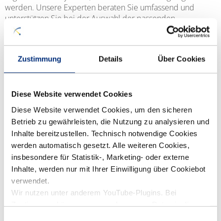
werden. Unsere Experten beraten Sie umfassend und
unterstützen Sie bei der Auswahl der passenden
Wägeausrüstung für Ihr Unternehmen.
Zustimmung
Details
Über Cookies
Kontaktieren Sie uns bitte
Diese Website verwendet Cookies
Diese Website verwendet Cookies, um den sicheren 
Betrieb zu gewährleisten, die Nutzung zu analysieren und 
Inhalte bereitzustellen. Technisch notwendige Cookies 
werden automatisch gesetzt. Alle weiteren Cookies, 
insbesondere für Statistik-, Marketing- oder externe 
Inhalte, werden nur mit Ihrer Einwilligung über Cookiebot 
verwendet.
Wir nutzen unter anderem YouTube-Plugins. Bei 
Zustimmung können personenbezogene Daten in die 
USA übermittelt werden. Bei Auswahl ausschließlich 
Einwilligungsauswahl